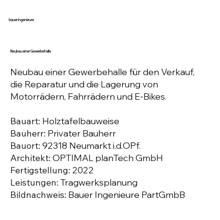
bauer ingenieure
Neubau einer Gewerbehalle
Neubau einer Gewerbehalle für den Verkauf,
die Reparatur und die Lagerung von
Motorrädern, Fahrrädern und E-Bikes.
Bauart:
Holztafelbauweise
Bauherr:
Privater Bauherr
Bauort:
92318 Neumarkt i.d.OPf.
Architekt:
OPTIMAL planTech GmbH
Fertigstellung:
2022
Leistungen:
Tragwerksplanung
Bildnachweis:
Bauer Ingenieure PartGmbB